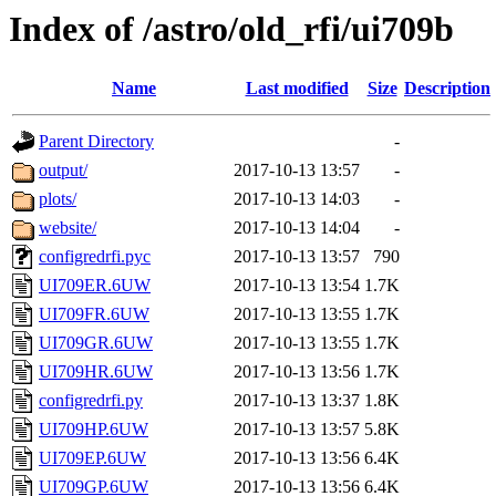
Index of /astro/old_rfi/ui709b
Name
Last modified
Size
Description
Parent Directory
-
output/
2017-10-13 13:57
-
plots/
2017-10-13 14:03
-
website/
2017-10-13 14:04
-
configredrfi.pyc
2017-10-13 13:57
790
UI709ER.6UW
2017-10-13 13:54
1.7K
UI709FR.6UW
2017-10-13 13:55
1.7K
UI709GR.6UW
2017-10-13 13:55
1.7K
UI709HR.6UW
2017-10-13 13:56
1.7K
configredrfi.py
2017-10-13 13:37
1.8K
UI709HP.6UW
2017-10-13 13:57
5.8K
UI709EP.6UW
2017-10-13 13:56
6.4K
UI709GP.6UW
2017-10-13 13:56
6.4K