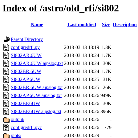
Index of /astro/old_rfi/si802
Name
Last modified
Size
Description
Parent Directory
-
configredrfi.py
2018-03-13 13:19
1.8K
SI802AR.6UW
2018-03-13 13:24
1.7K
SI802AR.6UW-aipslog.txt
2018-03-13 13:24
30K
SI802BR.6UW
2018-03-13 13:24
1.7K
SI802AP.6UW
2018-03-13 13:25
31K
SI802BR.6UW-aipslog.txt
2018-03-13 13:25
26K
SI802AP.6UW-aipslog.txt
2018-03-13 13:26
949K
SI802BP.6UW
2018-03-13 13:26
30K
SI802BP.6UW-aipslog.txt
2018-03-13 13:26
896K
output/
2018-03-13 13:26
-
configredrfi.pyc
2018-03-13 13:26
779
plots/
2018-03-13 13:29
-