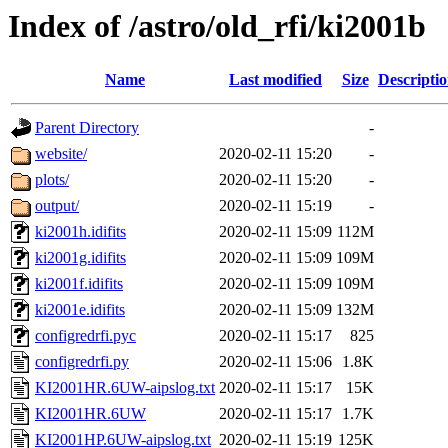
Index of /astro/old_rfi/ki2001b
Name
Last modified
Size
Descripti
Parent Directory
-
website/
2020-02-11 15:20
-
plots/
2020-02-11 15:20
-
output/
2020-02-11 15:19
-
ki2001h.idifits
2020-02-11 15:09
112M
ki2001g.idifits
2020-02-11 15:09
109M
ki2001f.idifits
2020-02-11 15:09
109M
ki2001e.idifits
2020-02-11 15:09
132M
configredrfi.pyc
2020-02-11 15:17
825
configredrfi.py
2020-02-11 15:06
1.8K
KI2001HR.6UW-aipslog.txt
2020-02-11 15:17
15K
KI2001HR.6UW
2020-02-11 15:17
1.7K
KI2001HP.6UW-aipslog.txt
2020-02-11 15:19
125K