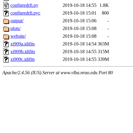
configredrfi.py
2019-10-18 14:55
1.8K
configredrfi.pyc
2019-10-18 15:01
800
output/
2019-10-18 15:06
-
plots/
2019-10-18 15:08
-
website/
2019-10-18 15:08
-
xi909a.idifits
2019-10-18 14:54
363M
xi909b.idifits
2019-10-18 14:55
315M
xi909c.idifits
2019-10-18 14:55
339M
Apache/2.4.56 (IUS) Server at www.vlba.nrao.edu Port 80