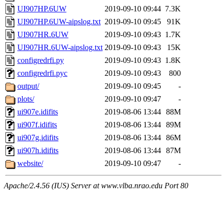
UI907HP.6UW
2019-09-10 09:44
7.3K
UI907HP.6UW-aipslog.txt
2019-09-10 09:45
91K
UI907HR.6UW
2019-09-10 09:43
1.7K
UI907HR.6UW-aipslog.txt
2019-09-10 09:43
15K
configredrfi.py
2019-09-10 09:43
1.8K
configredrfi.pyc
2019-09-10 09:43
800
output/
2019-09-10 09:45
-
plots/
2019-09-10 09:47
-
ui907e.idifits
2019-08-06 13:44
88M
ui907f.idifits
2019-08-06 13:44
89M
ui907g.idifits
2019-08-06 13:44
86M
ui907h.idifits
2019-08-06 13:44
87M
website/
2019-09-10 09:47
-
Apache/2.4.56 (IUS) Server at www.vlba.nrao.edu Port 80