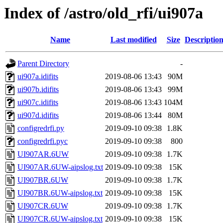
Index of /astro/old_rfi/ui907a
Name
Last modified
Size
Descriptio
Parent Directory
-
ui907a.idifits
2019-08-06 13:43
90M
ui907b.idifits
2019-08-06 13:43
99M
ui907c.idifits
2019-08-06 13:43
104M
ui907d.idifits
2019-08-06 13:44
80M
configredrfi.py
2019-09-10 09:38
1.8K
configredrfi.pyc
2019-09-10 09:38
800
UI907AR.6UW
2019-09-10 09:38
1.7K
UI907AR.6UW-aipslog.txt
2019-09-10 09:38
15K
UI907BR.6UW
2019-09-10 09:38
1.7K
UI907BR.6UW-aipslog.txt
2019-09-10 09:38
15K
UI907CR.6UW
2019-09-10 09:38
1.7K
UI907CR.6UW-aipslog.txt
2019-09-10 09:38
15K