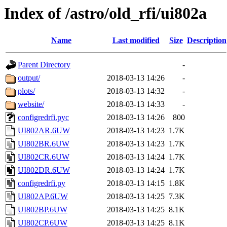
Index of /astro/old_rfi/ui802a
Name
Last modified
Size
Description
Parent Directory
-
output/
2018-03-13 14:26
-
plots/
2018-03-13 14:32
-
website/
2018-03-13 14:33
-
configredrfi.pyc
2018-03-13 14:26
800
UI802AR.6UW
2018-03-13 14:23
1.7K
UI802BR.6UW
2018-03-13 14:23
1.7K
UI802CR.6UW
2018-03-13 14:24
1.7K
UI802DR.6UW
2018-03-13 14:24
1.7K
configredrfi.py
2018-03-13 14:15
1.8K
UI802AP.6UW
2018-03-13 14:25
7.3K
UI802BP.6UW
2018-03-13 14:25
8.1K
UI802CP.6UW
2018-03-13 14:25
8.1K