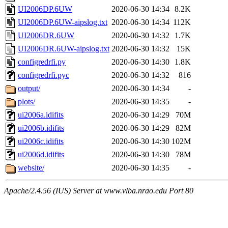
UI2006DP.6UW
2020-06-30 14:34
8.2K
UI2006DP.6UW-aipslog.txt
2020-06-30 14:34
112K
UI2006DR.6UW
2020-06-30 14:32
1.7K
UI2006DR.6UW-aipslog.txt
2020-06-30 14:32
15K
configredrfi.py
2020-06-30 14:30
1.8K
configredrfi.pyc
2020-06-30 14:32
816
output/
2020-06-30 14:34
-
plots/
2020-06-30 14:35
-
ui2006a.idifits
2020-06-30 14:29
70M
ui2006b.idifits
2020-06-30 14:29
82M
ui2006c.idifits
2020-06-30 14:30
102M
ui2006d.idifits
2020-06-30 14:30
78M
website/
2020-06-30 14:35
-
Apache/2.4.56 (IUS) Server at www.vlba.nrao.edu Port 80