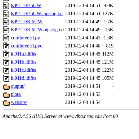
KI911DP.6UW
2019-12-04 14:51
9.0K
KI911DP.6UW-aipslog.txt
2019-12-04 14:51
127K
KI911DR.6UW
2019-12-04 14:49
1.7K
KI911DR.6UW-aipslog.txt
2019-12-04 14:49
15K
configredrfi.py
2019-12-04 14:43
1.8K
configredrfi.pyc
2019-12-04 14:48
819
ki911a.idifits
2019-12-04 14:45
112M
ki911b.idifits
2019-12-04 14:45
121M
ki911c.idifits
2019-12-04 14:45
122M
ki911d.idifits
2019-12-04 14:45
105M
output/
2019-12-04 14:51
-
plots/
2019-12-04 14:53
-
website/
2019-12-04 14:54
-
Apache/2.4.56 (IUS) Server at www.vlba.nrao.edu Port 80