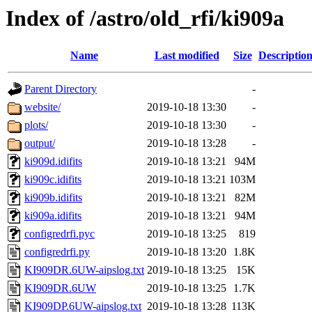
Index of /astro/old_rfi/ki909a
Name
Last modified
Size
Descriptio
Parent Directory
-
website/
2019-10-18 13:30
-
plots/
2019-10-18 13:30
-
output/
2019-10-18 13:28
-
ki909d.idifits
2019-10-18 13:21
94M
ki909c.idifits
2019-10-18 13:21
103M
ki909b.idifits
2019-10-18 13:21
82M
ki909a.idifits
2019-10-18 13:21
94M
configredrfi.pyc
2019-10-18 13:25
819
configredrfi.py
2019-10-18 13:20
1.8K
KI909DR.6UW-aipslog.txt
2019-10-18 13:25
15K
KI909DR.6UW
2019-10-18 13:25
1.7K
KI909DP.6UW-aipslog.txt
2019-10-18 13:28
113K