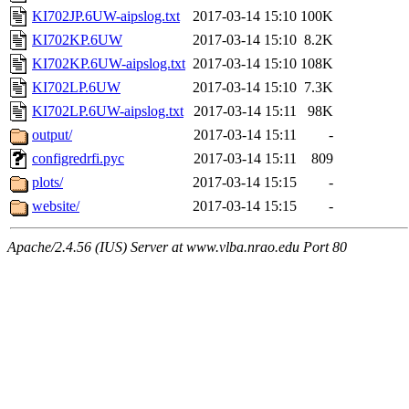
KI702JP.6UW-aipslog.txt
2017-03-14 15:10
100K
KI702KP.6UW
2017-03-14 15:10
8.2K
KI702KP.6UW-aipslog.txt
2017-03-14 15:10
108K
KI702LP.6UW
2017-03-14 15:10
7.3K
KI702LP.6UW-aipslog.txt
2017-03-14 15:11
98K
output/
2017-03-14 15:11
-
configredrfi.pyc
2017-03-14 15:11
809
plots/
2017-03-14 15:15
-
website/
2017-03-14 15:15
-
Apache/2.4.56 (IUS) Server at www.vlba.nrao.edu Port 80