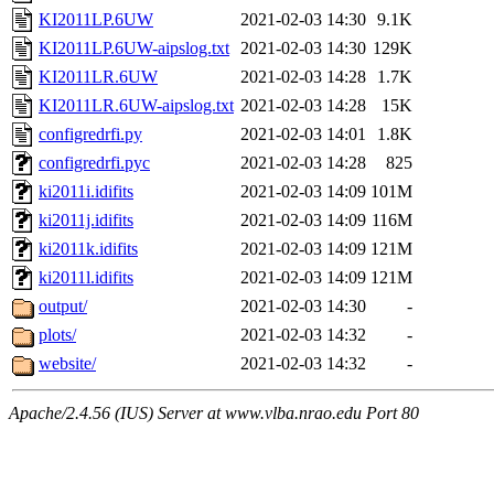
KI2011LP.6UW
2021-02-03 14:30
9.1K
KI2011LP.6UW-aipslog.txt
2021-02-03 14:30
129K
KI2011LR.6UW
2021-02-03 14:28
1.7K
KI2011LR.6UW-aipslog.txt
2021-02-03 14:28
15K
configredrfi.py
2021-02-03 14:01
1.8K
configredrfi.pyc
2021-02-03 14:28
825
ki2011i.idifits
2021-02-03 14:09
101M
ki2011j.idifits
2021-02-03 14:09
116M
ki2011k.idifits
2021-02-03 14:09
121M
ki2011l.idifits
2021-02-03 14:09
121M
output/
2021-02-03 14:30
-
plots/
2021-02-03 14:32
-
website/
2021-02-03 14:32
-
Apache/2.4.56 (IUS) Server at www.vlba.nrao.edu Port 80