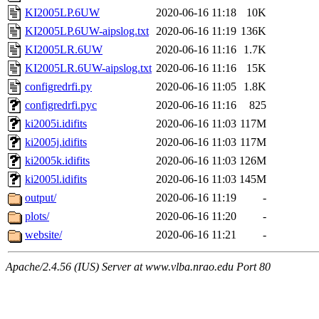
KI2005LP.6UW
2020-06-16 11:18
10K
KI2005LP.6UW-aipslog.txt
2020-06-16 11:19
136K
KI2005LR.6UW
2020-06-16 11:16
1.7K
KI2005LR.6UW-aipslog.txt
2020-06-16 11:16
15K
configredrfi.py
2020-06-16 11:05
1.8K
configredrfi.pyc
2020-06-16 11:16
825
ki2005i.idifits
2020-06-16 11:03
117M
ki2005j.idifits
2020-06-16 11:03
117M
ki2005k.idifits
2020-06-16 11:03
126M
ki2005l.idifits
2020-06-16 11:03
145M
output/
2020-06-16 11:19
-
plots/
2020-06-16 11:20
-
website/
2020-06-16 11:21
-
Apache/2.4.56 (IUS) Server at www.vlba.nrao.edu Port 80