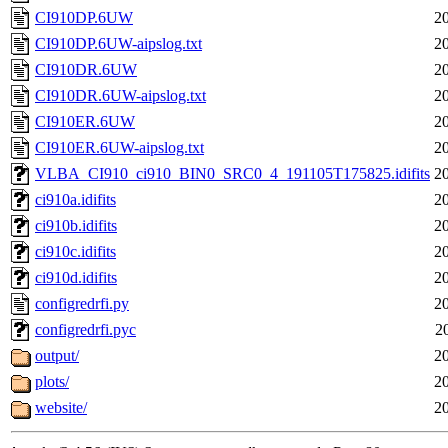
CI910DP.6UW
2
CI910DP.6UW-aipslog.txt
2
CI910DR.6UW
2
CI910DR.6UW-aipslog.txt
2
CI910ER.6UW
2
CI910ER.6UW-aipslog.txt
2
VLBA_CI910_ci910_BIN0_SRC0_4_191105T175825.idifits
2
ci910a.idifits
2
ci910b.idifits
2
ci910c.idifits
2
ci910d.idifits
2
configredrfi.py
2
configredrfi.pyc
2
output/
2
plots/
2
website/
2