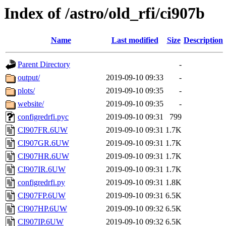
Index of /astro/old_rfi/ci907b
Name
Last modified
Size
Description
Parent Directory
-
output/
2019-09-10 09:33
-
plots/
2019-09-10 09:35
-
website/
2019-09-10 09:35
-
configredrfi.pyc
2019-09-10 09:31
799
CI907FR.6UW
2019-09-10 09:31
1.7K
CI907GR.6UW
2019-09-10 09:31
1.7K
CI907HR.6UW
2019-09-10 09:31
1.7K
CI907IR.6UW
2019-09-10 09:31
1.7K
configredrfi.py
2019-09-10 09:31
1.8K
CI907FP.6UW
2019-09-10 09:31
6.5K
CI907HP.6UW
2019-09-10 09:32
6.5K
CI907IP.6UW
2019-09-10 09:32
6.5K